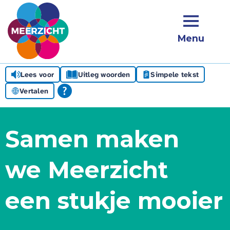
Menu
Lees voor
Uitleg woorden
Simpele tekst
Vertalen
Samen maken
we Meerzicht
een stukje mooier