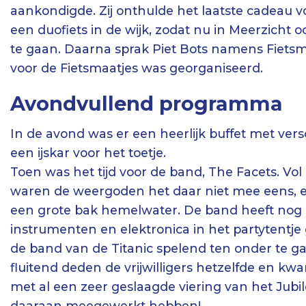
aankondigde. Zij onthulde het laatste cadeau voo
een duofiets in de wijk, zodat nu in Meerzicht
te gaan. Daarna sprak Piet Bots namens Fietsma
voor de Fietsmaatjes was georganiseerd.
Avondvullend programma
In de avond was er een heerlijk buffet met vers
een ijskar voor het toetje.
Toen was het tijd voor de band, The Facets. Vo
waren de weergoden het daar niet mee eens, en
een grote bak hemelwater. De band heeft nog e
instrumenten en elektronica in het partytentje g
de band van de Titanic spelend ten onder te ga
fluitend deden de vrijwilligers hetzelfde en k
met al een zeer geslaagde viering van het Jub
daaraan meegewerkt hebben!