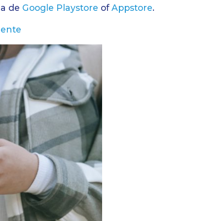
ia de
Google Playstore
of
Appstore
.
eente