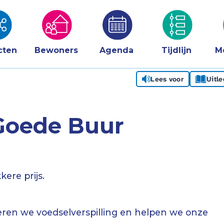
cten
Bewoners
Agenda
Tijdlijn
M
Lees voor
Uitl
 Goede Buur
ere prijs.
en we voedselverspilling en helpen we onze